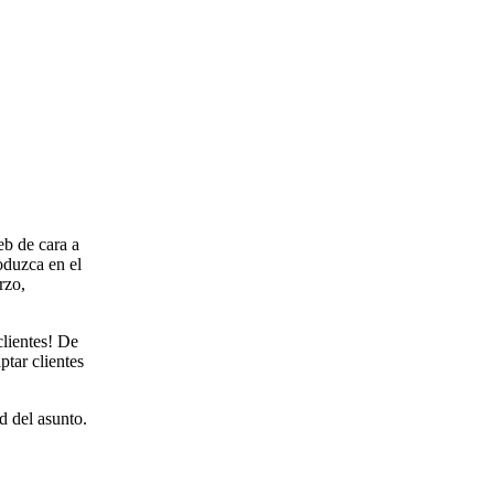
eb de cara a
oduzca en el
rzo,
clientes! De
tar clientes
d del asunto.